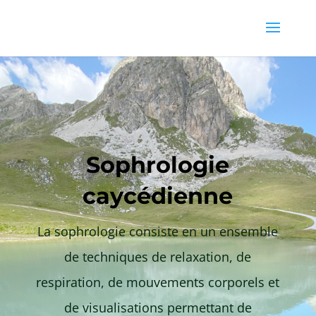
Sophrologie
caycédienne
La sophrologie consiste en un ensemble
de techniques de relaxation, de
respiration, de mouvements corporels et
de visualisations permettant de