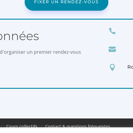
FIXER UN RENDEZ-VOUS

onnées

t d'organiser un premier rendez-vous

Ro
Cours collectifs
Contact & questions fréquentes