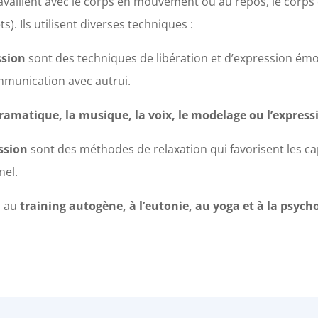
availlent avec le corps en mouvement ou au repos, le corps
). Ils utilisent diverses techniques :
ssion
sont des techniques de libération et d’expression émot
ommunication avec autrui.
dramatique, la musique, la voix, le modelage ou l’express
ession
sont des méthodes de relaxation qui favorisent les ca
nel.
s au
training autogène, à l’eutonie, au yoga et à la psych