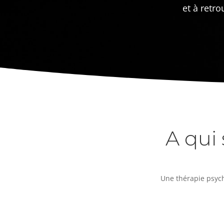
et à retr
A qui 
Une thérapie psyc