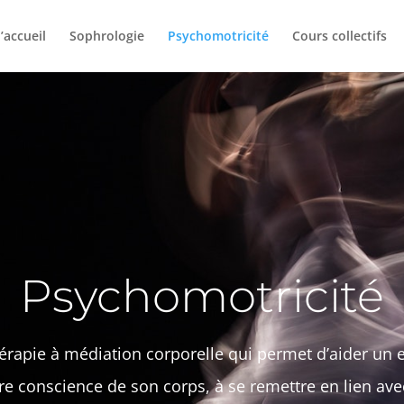
’accueil
Sophrologie
Psychomotricité
Cours collectifs
Psychomotricité
hérapie à médiation corporelle qui permet d’aider un 
re conscience de son corps, à se remettre en lien av