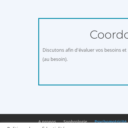
Coord
Discutons afin d'évaluer vos besoins e
(au besoin).
A propos
Sophrologie
Psychomotricité