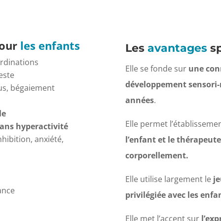
our
les enfants
Les
avantages
sp
ordinations
Elle se fonde sur
une conn
geste
développement sensori-mo
nus, bégaiement
années
.
le
Elle permet l’établisseme
sans hyperactivité
nhibition, anxiété,
l’enfant et le thérapeut
corporellement.
Elle utilise largement le
j
ance
privilégiée avec les enfa
Elle met l’accent sur
l’ex